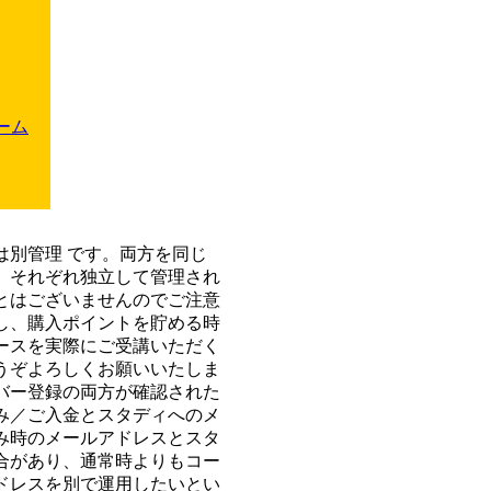
ーム
は別管理
です。両方を同じ
、
それぞれ独立して管理され
とはございません
のでご注意
し、購入ポイントを貯める時
ースを実際にご受講いただく
うぞよろしくお願いいたしま
バー登録の両方が確認された
み／ご入金とスタディへのメ
み時のメールアドレスとスタ
合があり、通常時よりもコー
ドレスを別で運用したいとい