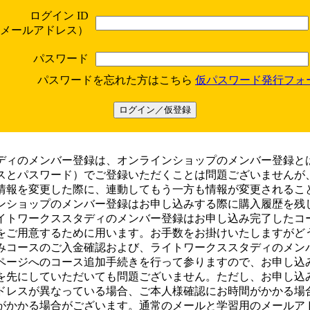
ログイン ID
メールアドレス）
パスワード
パスワードを忘れた方はこちら
仮パスワード発行フォ
ディのメンバー登録は、
オンラインショップのメンバー登録と
スとパスワード）でご登録いただくことは問題ございませんが
情報を変更した際に、連動してもう一方も情報が変更されるこ
ンショップのメンバー登録はお申し込みする際に購入履歴を残
イトワークススタディのメンバー登録はお申し込み完了したコ
をご用意するために用います。お手数をお掛けいたしますがど
みコースのご入金確認および、ライトワークススタディのメン
ページへのコース追加手続きを行って参りますので、
お申し込
を先にしていただいても問題ございません。
ただし、
お申し込
ドレスが異なっている場合、ご本人様確認にお時間がかかる場
がかかる
場合がございます。通常のメールと学習用のメールア