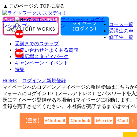
▲ このページの TOP に戻る
ライトワークスオンライ
マイページ・ログイ
コース一覧
ンショップへ
ン
受講生の声
修了生一覧
受講までのステップ
お問い合わせとよくある質問
交流広場スタディパーク
キャンペーン・イベント
特集
HOME
ログイン／新規登録
マイページへのログイン／マイページの新規登録はこちらか
フォームにログイン ID（メールアドレス）とパスワードを
既にマイページ登録がある場合はマイページに移動します。 
登録を完了させてください。 本登録が完了するまではマイペ
【重要】
＠hotmail
＠outlook
＠excite
＠aol
ド