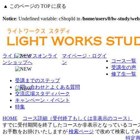
▲ このページの TOP に戻る
Notice
: Undefined variable: cShopId in
/home/users/0/lw-study/web
ライトワークスオンライ
マイページ・ログイ
コース一覧
ンショップへ
ン
受講生の声
修了生一覧
受講までのステップ
お問い合わせとよくある質問
交流広場スタディパーク
キャンペーン・イベント
特集
HOME
コース詳細（受付終了もしくは非表示のコース）
すでに受付期間を終了したコースか非表示となっているコー
お手数をお掛けいたしますが
検索ページ
で改めて検索してみ
特定