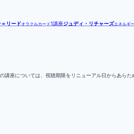
ン＝リード
1講座
ジュディ・リチャーズ
オラクルカード
エネルギ
現在提供中の講座については、視聴期限をリニューアル日からあ