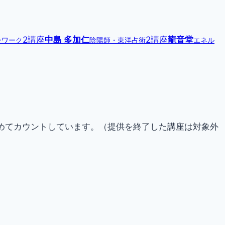
2講座
中島 多加仁
2講座
龍音堂
ーワーク
陰陽師・東洋占術
エネル
らためてカウントしています。（提供を終了した講座は対象外