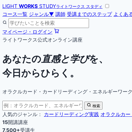
LIGHT
WORKS
STUDY
ライトワークス スタディ
コース一覧
ジャンル
▼
講師
受講までのステップ
よくあ
マイページ・ログイン
ライトワークス公式オンライン講座
あなたの
直感と学び
を、
今日からひらく。
オラクルカード・カードリーディング・エネルギーワー
検索
人気のジャンル：
カードリーディング実践
オラクルカー
15
開講講座
7,500+
受講生