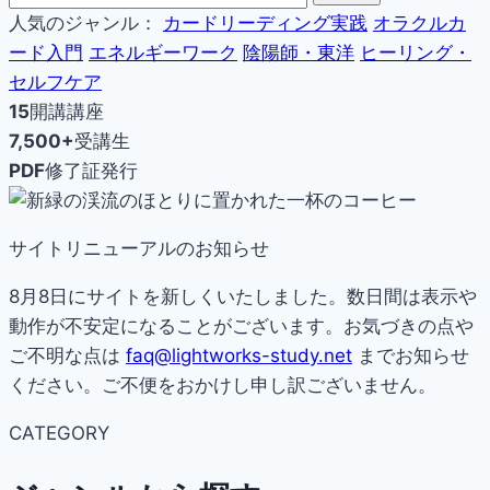
人気のジャンル：
カードリーディング実践
オラクルカ
ード入門
エネルギーワーク
陰陽師・東洋
ヒーリング・
セルフケア
15
開講講座
7,500+
受講生
PDF
修了証発行
サイトリニューアルのお知らせ
8月8日にサイトを新しくいたしました。数日間は表示や
動作が不安定になることがございます。お気づきの点や
ご不明な点は
faq@lightworks-study.net
までお知らせ
ください。ご不便をおかけし申し訳ございません。
CATEGORY