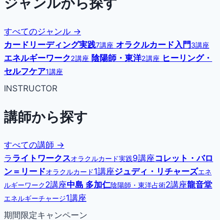
ジャンルから探す
すべてのジャンル →
カードリーディング実践
オラクルカード入門
7講座
3講座
エネルギーワーク
陰陽師・東洋
ヒーリング・
2講座
2講座
セルフケア
1講座
INSTRUCTOR
講師から探す
すべての講師 →
ラ
ライトワークス
9講座
コレット・バロ
オラクルカード実践
ン＝リード
1講座
ジュディ・リチャーズ
オラクルカード
エネ
2講座
中島 多加仁
2講座
龍音堂
ルギーワーク
陰陽師・東洋占術
1講座
エネルギーチャージ
期間限定キャンペーン