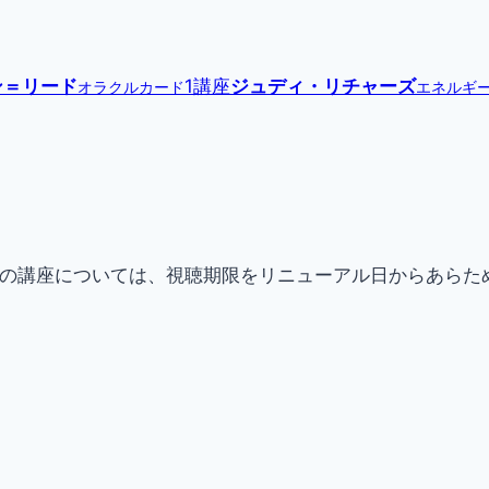
ン＝リード
1講座
ジュディ・リチャーズ
オラクルカード
エネルギ
現在提供中の講座については、視聴期限をリニューアル日からあ