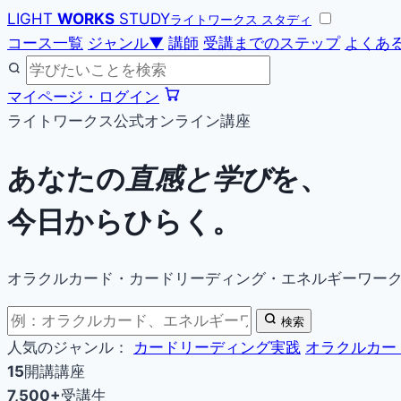
LIGHT
WORKS
STUDY
ライトワークス スタディ
コース一覧
ジャンル
▼
講師
受講までのステップ
よくあ
マイページ・ログイン
ライトワークス公式オンライン講座
あなたの
直感と学び
を、
今日からひらく。
オラクルカード・カードリーディング・エネルギーワー
検索
人気のジャンル：
カードリーディング実践
オラクルカー
15
開講講座
7,500+
受講生