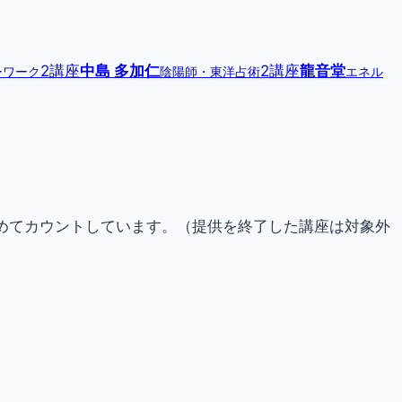
2講座
中島 多加仁
2講座
龍音堂
ーワーク
陰陽師・東洋占術
エネル
らためてカウントしています。（提供を終了した講座は対象外