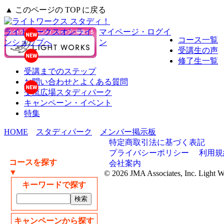
▲ このページの TOP に戻る
ライトワークスオンライ
マイページ・ログイ
コース一覧
ンショップへ
ン
受講生の声
修了生一覧
受講までのステップ
お問い合わせとよくある質問
交流広場スタディパーク
キャンペーン・イベント
特集
HOME
スタディパーク
メンバー掲示板
特定商取引法に基づく表記
プライバシーポリシー
利用規
コースを探す
会社案内
▼
© 2026 JMA Associates, Inc. Light 
キーワードで探す
キャンペーンから探す