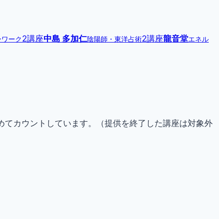
2講座
中島 多加仁
2講座
龍音堂
ーワーク
陰陽師・東洋占術
エネル
らためてカウントしています。（提供を終了した講座は対象外