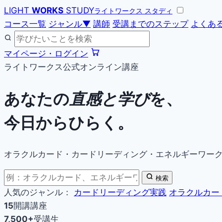
LIGHT
WORKS
STUDY
ライトワークス スタディ
コース一覧
ジャンル
▼
講師
受講までのステップ
よくあ
マイページ・ログイン
ライトワークス公式オンライン講座
あなたの
直感と学び
を、
今日からひらく。
オラクルカード・カードリーディング・エネルギーワー
検索
人気のジャンル：
カードリーディング実践
オラクルカー
15
開講講座
7,500+
受講生