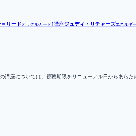
ン＝リード
1講座
ジュディ・リチャーズ
オラクルカード
エネルギ
現在提供中の講座については、視聴期限をリニューアル日からあ