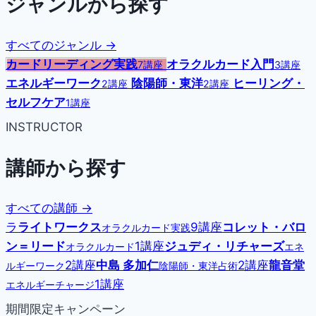
ジャンルから探す
すべてのジャンル →
カードリーディング実践
オラクルカード入門
7講座
3講座
エネルギーワーク
陰陽師・東洋
ヒーリング・
2講座
2講座
セルフケア
1講座
INSTRUCTOR
講師から探す
すべての講師 →
ラ
ライトワークス
9講座
コレット・バロ
オラクルカード実践
ン＝リード
1講座
ジュディ・リチャーズ
オラクルカード
エネ
2講座
中島 多加仁
2講座
龍音堂
ルギーワーク
陰陽師・東洋占術
1講座
エネルギーチャージ
期間限定キャンペーン