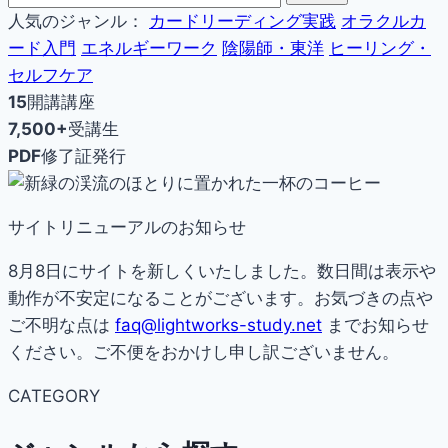
人気のジャンル：
カードリーディング実践
オラクルカ
ード入門
エネルギーワーク
陰陽師・東洋
ヒーリング・
セルフケア
15
開講講座
7,500+
受講生
PDF
修了証発行
サイトリニューアルのお知らせ
8月8日にサイトを新しくいたしました。数日間は表示や
動作が不安定になることがございます。お気づきの点や
ご不明な点は
faq@lightworks-study.net
までお知らせ
ください。ご不便をおかけし申し訳ございません。
CATEGORY