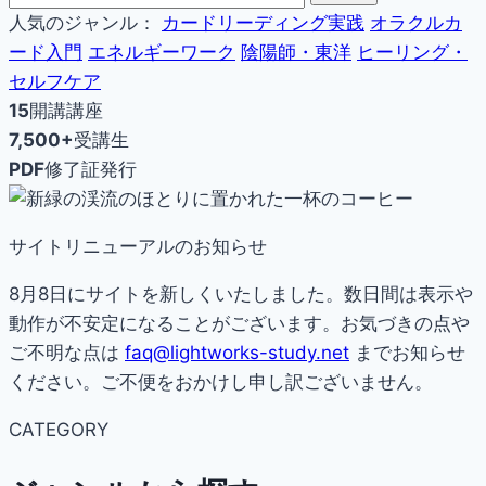
人気のジャンル：
カードリーディング実践
オラクルカ
ード入門
エネルギーワーク
陰陽師・東洋
ヒーリング・
セルフケア
15
開講講座
7,500+
受講生
PDF
修了証発行
サイトリニューアルのお知らせ
8月8日にサイトを新しくいたしました。数日間は表示や
動作が不安定になることがございます。お気づきの点や
ご不明な点は
faq@lightworks-study.net
までお知らせ
ください。ご不便をおかけし申し訳ございません。
CATEGORY