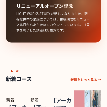
リニューアルオープン記念
LIGHT WORKS STUDY が新しくなりました。現
在提供中の講座については、視聴期限をリニュー
アル日からあらためてカウントしています。（提
供を終了した講座は対象外です）
NEW
新着コース
新着をもっと見る →
新着
新着
【アーカ