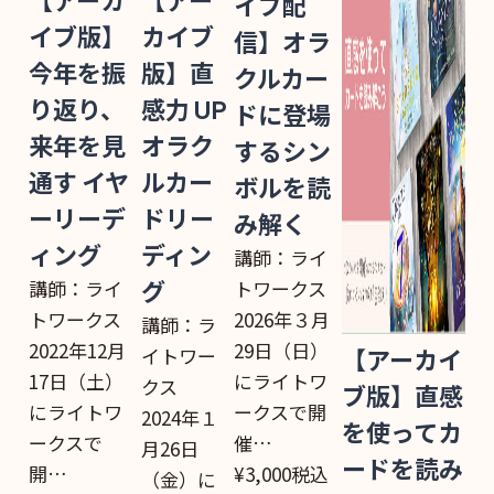
【アーカ
【アー
イブ配
イブ版】
カイブ
信】オラ
今年を振
版】直
クルカー
り返り、
感力 UP
ドに登場
来年を見
オラク
するシン
通す イヤ
ルカー
ボルを読
ーリーデ
ドリー
み解く
ィング
ディン
講師：ライ
講師：ライ
トワークス
グ
トワークス
2026年３月
講師：ラ
2022年12月
29日（日）
イトワー
【アーカイ
17日（土）
にライトワ
クス
ブ版】直感
にライトワ
ークスで開
2024年１
を使ってカ
ークスで
催…
月26日
ードを読み
開…
¥3,000
税込
（金）に