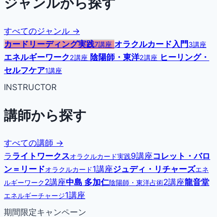
ジャンルから探す
すべてのジャンル →
カードリーディング実践
オラクルカード入門
7講座
3講座
エネルギーワーク
陰陽師・東洋
ヒーリング・
2講座
2講座
セルフケア
1講座
INSTRUCTOR
講師から探す
すべての講師 →
ラ
ライトワークス
9講座
コレット・バロ
オラクルカード実践
ン＝リード
1講座
ジュディ・リチャーズ
オラクルカード
エネ
2講座
中島 多加仁
2講座
龍音堂
ルギーワーク
陰陽師・東洋占術
1講座
エネルギーチャージ
期間限定キャンペーン