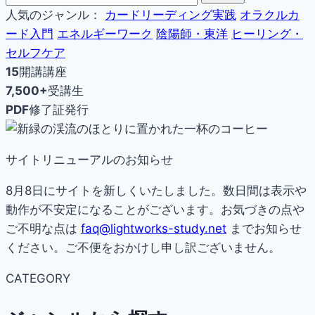
人気のジャンル：
カードリーディング実践
オラクルカ
ード入門
エネルギーワーク
陰陽師・東洋
ヒーリング・
セルフケア
15
開講講座
7,500+
受講生
PDF
修了証発行
サイトリニューアルのお知らせ
8月8日にサイトを新しくいたしました。数日間は表示や
動作が不安定になることがございます。お気づきの点や
ご不明な点は
faq@lightworks-study.net
までお知らせ
ください。ご不便をおかけし申し訳ございません。
CATEGORY