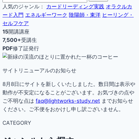
人気のジャンル：
カードリーディング実践
オラクルカ
ード入門
エネルギーワーク
陰陽師・東洋
ヒーリング・
セルフケア
15
開講講座
7,500+
受講生
PDF
修了証発行
サイトリニューアルのお知らせ
8月8日にサイトを新しくいたしました。数日間は表示や
動作が不安定になることがございます。お気づきの点や
ご不明な点は
faq@lightworks-study.net
までお知らせ
ください。ご不便をおかけし申し訳ございません。
CATEGORY