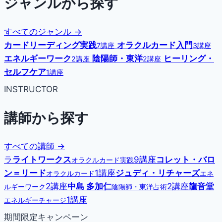
ジャンルから探す
すべてのジャンル →
カードリーディング実践
オラクルカード入門
7講座
3講座
エネルギーワーク
陰陽師・東洋
ヒーリング・
2講座
2講座
セルフケア
1講座
INSTRUCTOR
講師から探す
すべての講師 →
ラ
ライトワークス
9講座
コレット・バロ
オラクルカード実践
ン＝リード
1講座
ジュディ・リチャーズ
オラクルカード
エネ
2講座
中島 多加仁
2講座
龍音堂
ルギーワーク
陰陽師・東洋占術
1講座
エネルギーチャージ
期間限定キャンペーン