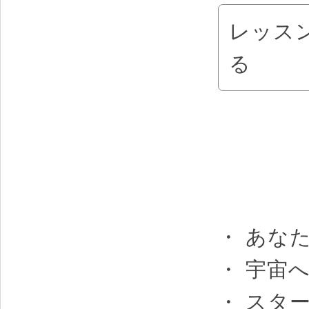
レッス
る
・ あな
・ 宇宙
・ スタ