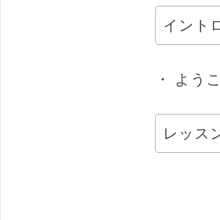
イント
・ よう
レッス