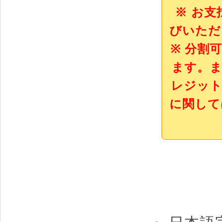
※ お
びいただ
※ 分割
ます。ま
レジット
に関して