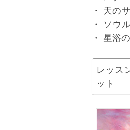
・ 天の
・ ソウ
・ 星浴の
レッス
ット