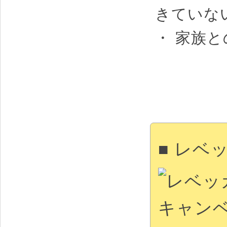
きていな
・ 家族
■ レベ