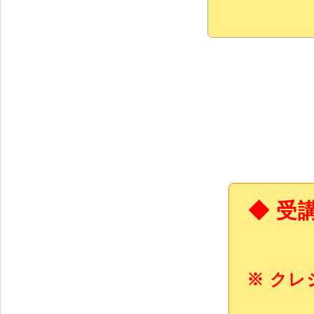
◆ 受
※ ク