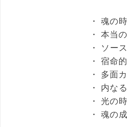
・ 魂の
・ 本当
・ ソー
・ 宿命
・ 多面
・ 内な
・ 光の
・ 魂の