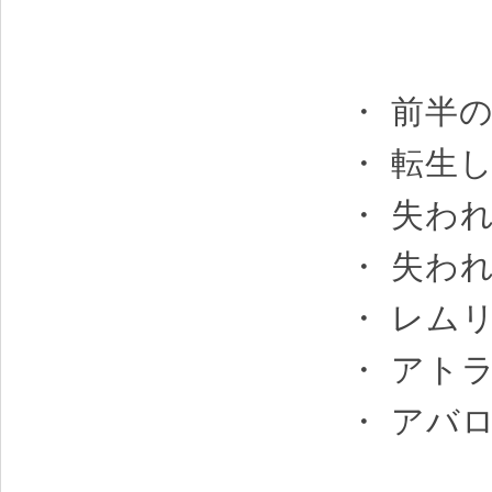
・ 前半
・ 転生
・ 失わ
・ 失わ
・ レム
・ アト
・ アバ