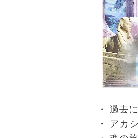
・ 過去
・ アカ