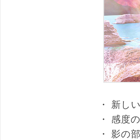
・ 新し
・ 感度
・ 影の