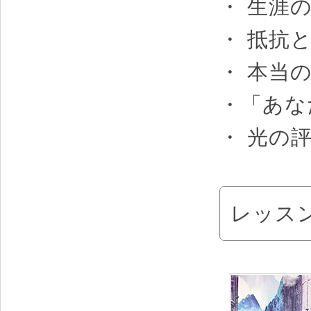
・ 生涯
・ 抵抗
・ 本当
・「あな
・ 光の評
レッス