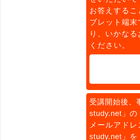
お答えするこ
ブレット端末
り、いかなる
ください。
受講開始後、事務
study.n
メールアドレス
study.n