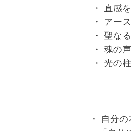
・ 直感
・ アー
・ 聖な
・ 魂の
・ 光の
・ 自分