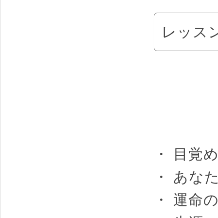
レッス
・ 目覚
・ あな
・ 運命