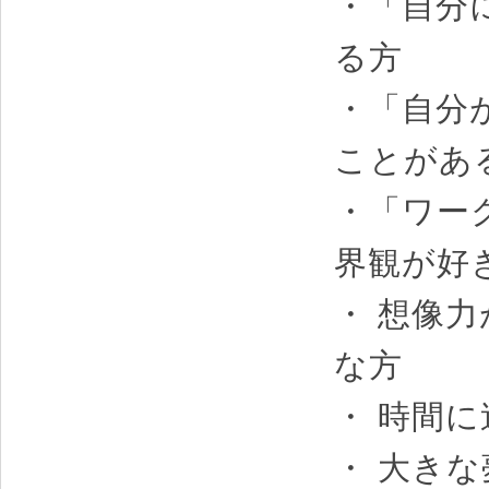
・「自分
る方
・「自分
ことがあ
・「ワー
界観が好
・ 想像
な方
・ 時間
・ 大き