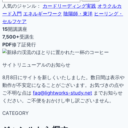
人気のジャンル：
カードリーディング実践
オラクルカ
ード入門
エネルギーワーク
陰陽師・東洋
ヒーリング・
セルフケア
15
開講講座
7,500+
受講生
PDF
修了証発行
サイトリニューアルのお知らせ
8月8日にサイトを新しくいたしました。数日間は表示や
動作が不安定になることがございます。お気づきの点や
ご不明な点は
faq@lightworks-study.net
までお知らせ
ください。ご不便をおかけし申し訳ございません。
CATEGORY