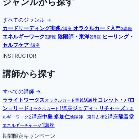
ジャンルから探す
すべてのジャンル →
カードリーディング実践
オラクルカード入門
7講座
3講座
エネルギーワーク
陰陽師・東洋
ヒーリング・
2講座
2講座
セルフケア
1講座
INSTRUCTOR
講師から探す
すべての講師 →
ラ
ライトワークス
9講座
コレット・バロ
オラクルカード実践
ン＝リード
1講座
ジュディ・リチャーズ
オラクルカード
エネ
2講座
中島 多加仁
2講座
龍音堂
ルギーワーク
陰陽師・東洋占術
1講座
エネルギーチャージ
期間限定キャンペーン