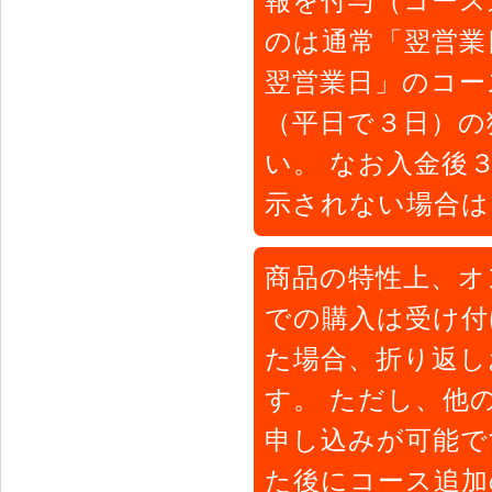
報を付与（コース
のは通常「翌営業
翌営業日」のコー
（平日で３日）の
い。 なお入金後
示されない場合は
商品の特性上、オ
での購入は受け付
た場合、折り返し
す。 ただし、他
申し込みが可能で
た後にコース追加