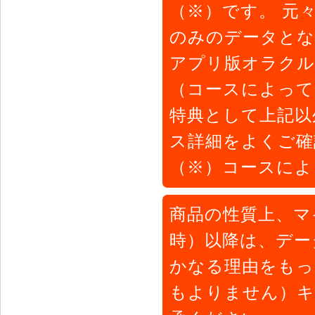
（※）です。 元
のみのデータとな
アプリ版オラクル
（コースによって
特典として上記以
ス詳細をよくご確
（※）コースによ
商品の性質上、マ
時）以降は、デー
かなる理由をもっ
もよりません）キ