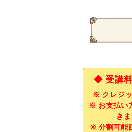
◆ 受講
※ クレジ
※ お支払
きま
※ 分割可