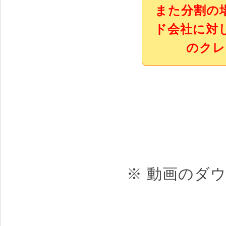
また分割の
ド会社に対
のクレ
※ 動画のダ