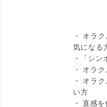
・ オラ
気になる
・「シン
・ オラ
・ オラ
い方
・ 直感