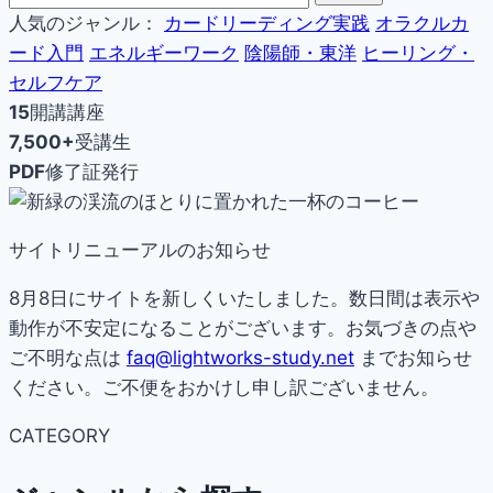
人気のジャンル：
カードリーディング実践
オラクルカ
ード入門
エネルギーワーク
陰陽師・東洋
ヒーリング・
セルフケア
15
開講講座
7,500+
受講生
PDF
修了証発行
サイトリニューアルのお知らせ
8月8日にサイトを新しくいたしました。数日間は表示や
動作が不安定になることがございます。お気づきの点や
ご不明な点は
faq@lightworks-study.net
までお知らせ
ください。ご不便をおかけし申し訳ございません。
CATEGORY