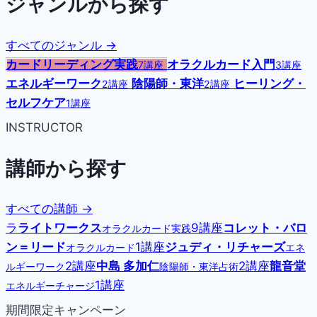
ジャンルから探す
すべてのジャンル →
カードリーディング実践
オラクルカード入門
7講座
3講座
エネルギーワーク
陰陽師・東洋
ヒーリング・
2講座
2講座
セルフケア
1講座
INSTRUCTOR
講師から探す
すべての講師 →
ラ
ライトワークス
9講座
コレット・バロ
オラクルカード実践
ン＝リード
1講座
ジュディ・リチャーズ
オラクルカード
エネ
2講座
中島 多加仁
2講座
龍音堂
ルギーワーク
陰陽師・東洋占術
1講座
エネルギーチャージ
期間限定キャンペーン