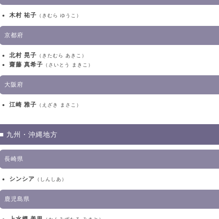
木村 祐子
（きむら ゆうこ）
京都府
北村 晃子
（きたむら あきこ）
齋藤 真希子
（さいとう まきこ）
大阪府
江崎 雅子
（えざき まさこ）
■ 九州・沖縄地方
長崎県
シンシア
（しんしあ）
鹿児島県
上水樽 美里