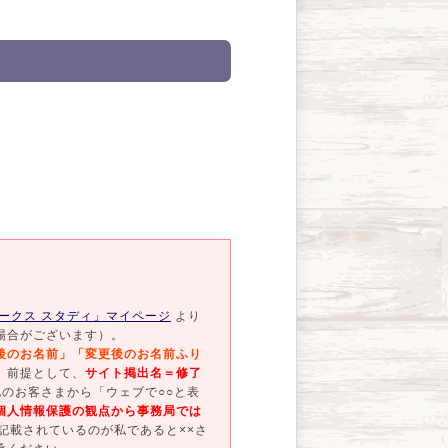
ークス スタディ」マイページ
より
場合がございます）。
後のお名前」「変更後のお名前ふり
、前提として、
サイト掲出名＝修了
のお客さまから「ウェブで○○と表
個人情報保護の観点から事務局では
記載されているのが私であると××さ