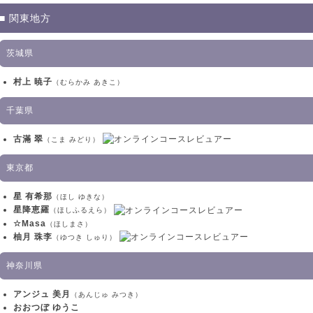
■ 関東地方
茨城県
村上 暁子
（むらかみ あきこ）
千葉県
古滿 翠
（こま みどり）
東京都
星 有希那
（ほし ゆきな）
星降恵羅
（ほしふるえら）
☆Masa
（ほしまさ）
柚月 珠李
（ゆつき しゅり）
神奈川県
アンジュ 美月
（あんじゅ みつき）
おおつぼ ゆうこ