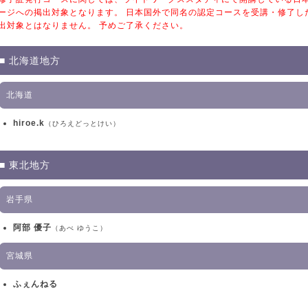
ージへの掲出対象となります。 日本国外で同名の認定コースを受講・修了し
出対象とはなりません。 予めご了承ください。
■ 北海道地方
北海道
hiroe.k
（ひろえどっとけい）
■ 東北地方
岩手県
阿部 優子
（あべ ゆうこ）
宮城県
ふぇんねる