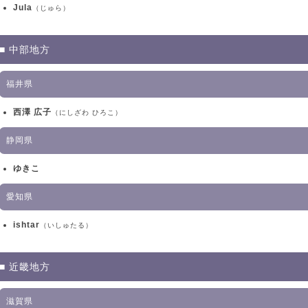
Jula
（じゅら）
■ 中部地方
福井県
西澤 広子
（にしざわ ひろこ）
静岡県
ゆきこ
愛知県
ishtar
（いしゅたる）
■ 近畿地方
滋賀県