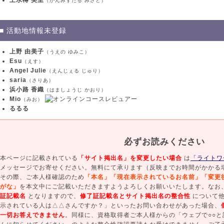
（かんみずたる みさと）
■ 活動地情報未登録
上野 由美子
（うえの ゆみこ）
Esu
（えす）
Angel Julie
（えんじぇる じゅり）
saria
（さりあ）
浜小路 香織
（はましょうじ かおり）
Mio
（みお）
るるる
必ずお読みください
本ページに記載されている
「サイト掲出名」を変更したい場合
は
「ライトワ
メッセージでお寄せください。無料にて承ります（反映までお時間がかかる
その際、ご本人様確認のため
「本名」「現在表示されているお名前」「変更
がな」
を本文中にご記載いただきますようよろしくお願いいたします。なお
証記載名
となりますので、
修了証記載名とサイト掲出名の整合性
について他
示されている人は△△さんですか？」といったお問い合わせがあった場合、
一切お答えできません
。同様に、資格取得者ご本人様からの「ウェブで○○と