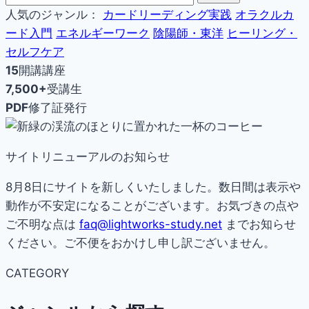
人気のジャンル：
カードリーディング実践
オラクルカ
ード入門
エネルギーワーク
陰陽師・東洋
ヒーリング・
セルフケア
15
開講講座
7,500+
受講生
PDF
修了証発行
サイトリニューアルのお知らせ
8月8日にサイトを新しくいたしました。数日間は表示や
動作が不安定になることがございます。お気づきの点や
ご不明な点は
faq@lightworks-study.net
までお知らせ
ください。ご不便をおかけし申し訳ございません。
CATEGORY