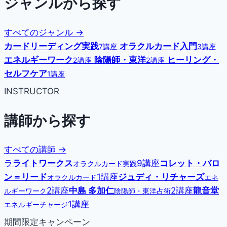
ジャンルから探す
すべてのジャンル →
カードリーディング実践
オラクルカード入門
7講座
3講座
エネルギーワーク
陰陽師・東洋
ヒーリング・
2講座
2講座
セルフケア
1講座
INSTRUCTOR
講師から探す
すべての講師 →
ラ
ライトワークス
9講座
コレット・バロ
オラクルカード実践
ン＝リード
1講座
ジュディ・リチャーズ
オラクルカード
エネ
2講座
中島 多加仁
2講座
龍音堂
ルギーワーク
陰陽師・東洋占術
1講座
エネルギーチャージ
期間限定キャンペーン