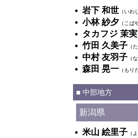
岩下 和世
（いわ
小林 紗夕
（こば
タカフジ 茉実
竹田 久美子
（た
中村 友羽子
（な
森田 晃一
（もり
■ 中部地方
新潟県
米山 絵里子
（よ