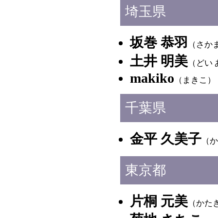
埼玉県
坂巻 恭羽
（さか
土井 明美
（どい 
makiko
（まきこ）
千葉県
金平 久美子
（か
東京都
片桐 元美
（かた