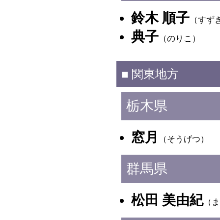
鈴木 順子
（すず
典子
（のりこ）
■ 関東地方
栃木県
窓月
（そうげつ）
群馬県
松田 美由紀
（ま