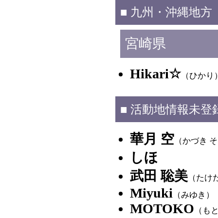
■ 九州・沖縄地方
宮崎県
Hikari☆
（ひかり
■ 活動地情報未登
華月 空
（かづき 
しほ
武田 聡美
（たけ
Miyuki
（みゆき）
MOTOKO
（も