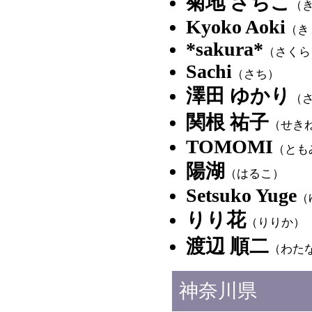
菊地 さちこ
（
Kyoko Aoki
（き
*sakura*
（さくら
Sachi
（さち）
澤田 ゆかり
（
関根 祐子
（せき
TOMOMI
（とも
陽湖
（はるこ）
Setsuko Yuge
（
りり花
（りりか）
渡辺 順二
（わた
神奈川県