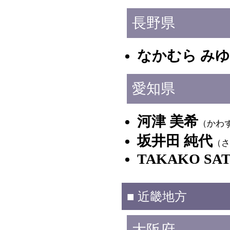
長野県
なかむら み
愛知県
河津 美希
（かわず
坂井田 純代
（さ
TAKAKO SA
■ 近畿地方
大阪府