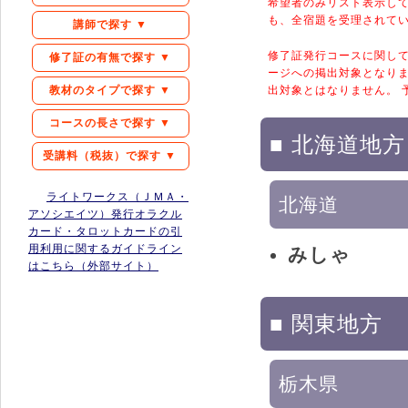
希望者のみリスト表示して
も、全宿題を受理されて
講師で探す ▼
修了証発行コースに関し
修了証の有無で探す ▼
ージへの掲出対象となりま
教材のタイプで探す ▼
出対象とはなりません。 
コースの長さで探す ▼
■ 北海道地方
受講料（税抜）で探す ▼
ライトワークス（ＪＭＡ・
北海道
アソシエイツ）発行オラクル
カード・タロットカードの引
用利用に関するガイドライン
みしゃ
はこちら（外部サイト）
■ 関東地方
栃木県