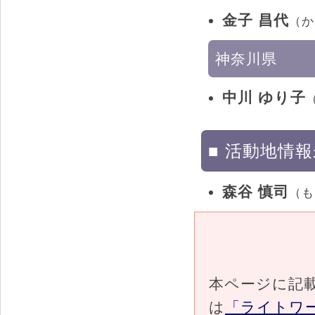
金子 昌代
（か
神奈川県
中川 ゆり子
■ 活動地情
森谷 慎司
（も
本ページに記
は
「ライトワ