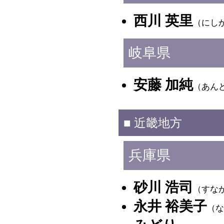
西川 英里
（にし
岐阜県
安藤 加純
（あん
■ 近畿地方
兵庫県
砂川 浩司
（すな
永井 裕美子
（な