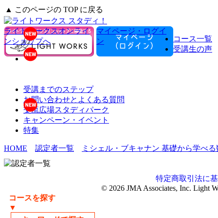
▲ このページの TOP に戻る
ライトワークスオンライ
マイページ・ログイ
コース一覧
ンショップへ
ン
受講生の声
受講までのステップ
お問い合わせとよくある質問
交流広場スタディパーク
キャンペーン・イベント
特集
HOME
認定者一覧
ミシェル・ブキャナン 基礎から学べる
特定商取引法に基
© 2026 JMA Associates, Inc. Light 
コースを探す
▼