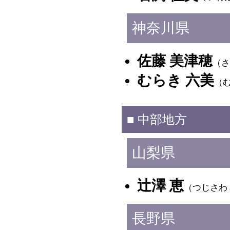
神奈川県
佐藤 美津穂
（さ
むらき 六美
（
■ 中部地方
山梨県
辻澤 恵
（つじさわ
長野県