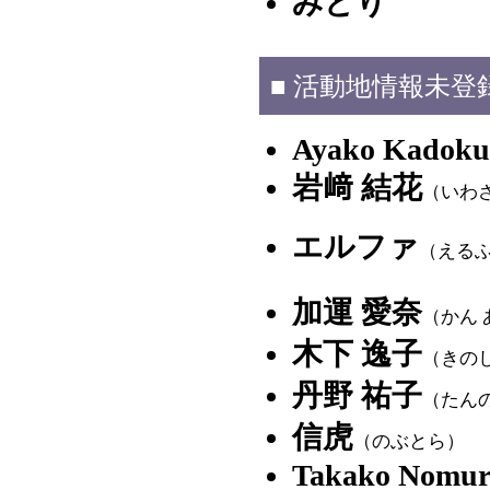
みどり
■ 活動地情報未登
Ayako Kadoku
岩﨑 結花
（いわ
エルファ
（える
加運 愛奈
（かん 
木下 逸子
（きの
丹野 祐子
（たん
信虎
（のぶとら）
Takako Nomur