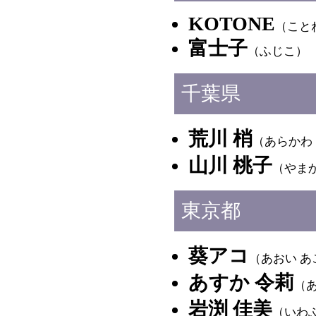
KOTONE
（こと
富士子
（ふじこ）
千葉県
荒川 梢
（あらかわ
山川 桃子
（やま
東京都
葵アコ
（あおい あ
あすか 令莉
（
岩渕 佳美
（いわ