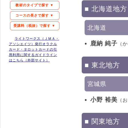
教材のタイプで探す ▼
■ 北海道地方
コースの長さで探す ▼
受講料（税抜）で探す ▼
北海道
ライトワークス（ＪＭＡ・
鹿納 純子
（か
アソシエイツ）発行オラクル
カード・タロットカードの引
用利用に関するガイドライン
はこちら（外部サイト）
■ 東北地方
宮城県
小野 裕美
（お
■ 関東地方