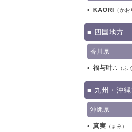
KAORI
（かお
■ 四国地方
香川県
福与叶∴
（ふ
■ 九州・沖
沖縄県
真実
（まみ）