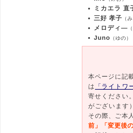
ミカエラ 直
三好 孝子
（み
メロディ―
（
Juno
（ゆの）
本ページに記
は
「ライトワ
寄せください
がございます
その際、ご本
前」「変更後