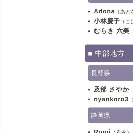
Adona
（あど
小林慶子
（こ
むらき 六美
■ 中部地方
長野県
及部 さやか
nyankoro3
静岡県
Romi
（ろみ）