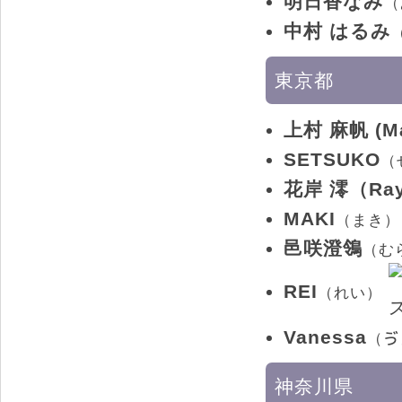
明日香なみ
（
中村 はるみ
東京都
上村 麻帆 (Ma
SETSUKO
（
花岸 澪（Ray 
MAKI
（まき）
邑咲澄鴒
（む
REI
（れい）
Vanessa
（ゔ
神奈川県