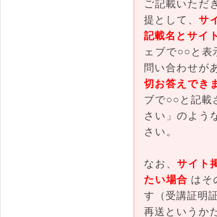
ご記載いただ
提として、
サ
記載名とサイ
ェブで○○と
問い合わせが
切お答えでき
ブで○○と記
さい」のよう
さい。
なお、
サイト
たい場合
はそ
す（受講証明証
再送というか