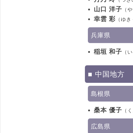
山口 洋子
（や
幸雲 彩
（ゆき
兵庫県
稲垣 和子
（い
■ 中国地方
島根県
桑本 優子
（く
広島県