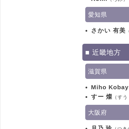
愛知県
さかい 有美
■ 近畿地方
滋賀県
Miho Kobay
すー 燦
（すう
大阪府
月乃 玲
（つき