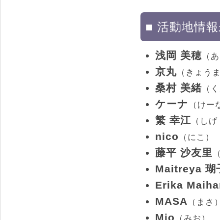
■ 活動地情
浅岡 美穂
（あ
京丸
（きょう
桑村 美緒
（く
ケーナ
（けー
繁 幸江
（しげ
nico
（にこ）
藤平 沙友里
Maitreya 
Erika Maiha
MASA
（まさ
Mio
（みお）