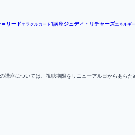
ン＝リード
1講座
ジュディ・リチャーズ
オラクルカード
エネルギ
現在提供中の講座については、視聴期限をリニューアル日からあ