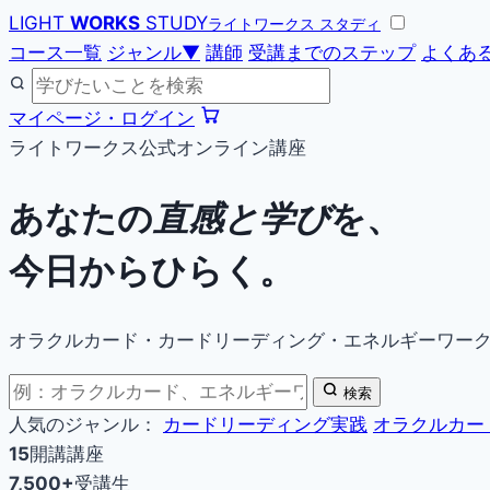
LIGHT
WORKS
STUDY
ライトワークス スタディ
コース一覧
ジャンル
▼
講師
受講までのステップ
よくあ
マイページ・ログイン
ライトワークス公式オンライン講座
あなたの
直感と学び
を、
今日からひらく。
オラクルカード・カードリーディング・エネルギーワー
検索
人気のジャンル：
カードリーディング実践
オラクルカー
15
開講講座
7,500+
受講生