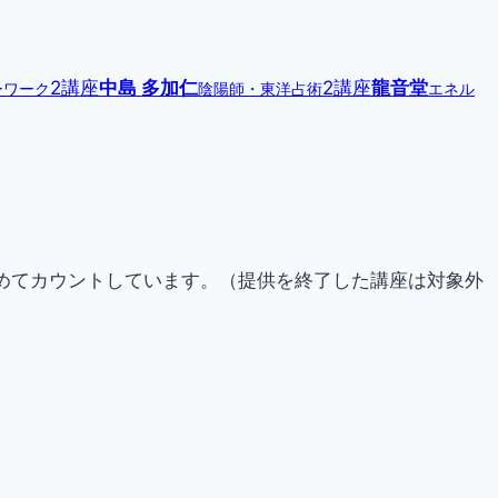
2講座
中島 多加仁
2講座
龍音堂
ーワーク
陰陽師・東洋占術
エネル
らためてカウントしています。（提供を終了した講座は対象外