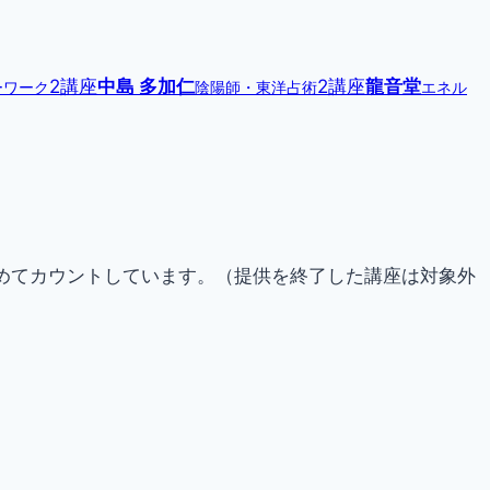
2講座
中島 多加仁
2講座
龍音堂
ーワーク
陰陽師・東洋占術
エネル
らためてカウントしています。（提供を終了した講座は対象外