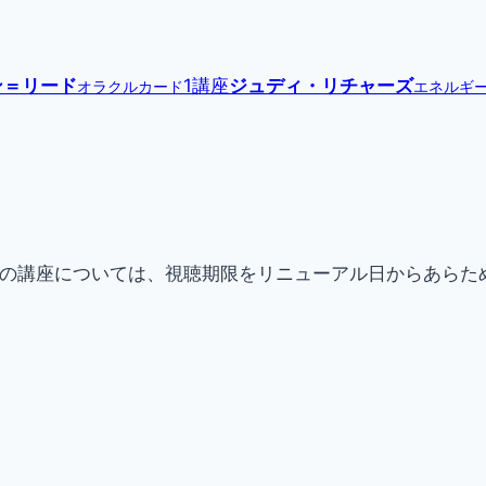
ン＝リード
1講座
ジュディ・リチャーズ
オラクルカード
エネルギ
現在提供中の講座については、視聴期限をリニューアル日からあ