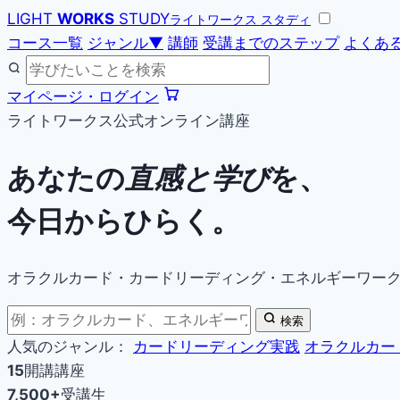
LIGHT
WORKS
STUDY
ライトワークス スタディ
コース一覧
ジャンル
▼
講師
受講までのステップ
よくあ
マイページ・ログイン
ライトワークス公式オンライン講座
あなたの
直感と学び
を、
今日からひらく。
オラクルカード・カードリーディング・エネルギーワー
検索
人気のジャンル：
カードリーディング実践
オラクルカー
15
開講講座
7,500+
受講生