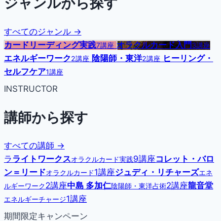
ジャンルから探す
すべてのジャンル →
カードリーディング実践
オラクルカード入門
7講座
3講座
エネルギーワーク
陰陽師・東洋
ヒーリング・
2講座
2講座
セルフケア
1講座
INSTRUCTOR
講師から探す
すべての講師 →
ラ
ライトワークス
9講座
コレット・バロ
オラクルカード実践
ン＝リード
1講座
ジュディ・リチャーズ
オラクルカード
エネ
2講座
中島 多加仁
2講座
龍音堂
ルギーワーク
陰陽師・東洋占術
1講座
エネルギーチャージ
期間限定キャンペーン