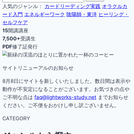
人気のジャンル：
カードリーディング実践
オラクルカ
ード入門
エネルギーワーク
陰陽師・東洋
ヒーリング・
セルフケア
15
開講講座
7,500+
受講生
PDF
修了証発行
サイトリニューアルのお知らせ
8月8日にサイトを新しくいたしました。数日間は表示や
動作が不安定になることがございます。お気づきの点や
ご不明な点は
faq@lightworks-study.net
までお知らせ
ください。ご不便をおかけし申し訳ございません。
CATEGORY