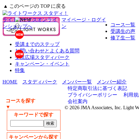
▲ このページの TOP に戻る
ライトワークスオンライ
マイページ・ログイ
コース一覧
ンショップへ
ン
受講生の声
修了生一覧
受講までのステップ
お問い合わせとよくある質問
交流広場スタディパーク
キャンペーン・イベント
特集
HOME
スタディパーク
メンバー一覧
メンバー紹介
特定商取引法に基づく表記
プライバシーポリシー
利用規
コースを探す
会社案内
▼
© 2026 JMA Associates, Inc. Light 
キーワードで探す
キャンペーンから探す