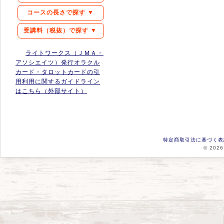
コースの長さで探す ▼
受講料（税抜）で探す ▼
ライトワークス（ＪＭＡ・
アソシエイツ）発行オラクル
カード・タロットカードの引
用利用に関するガイドライン
はこちら（外部サイト）
特定商取引法に基づく表
© 2026