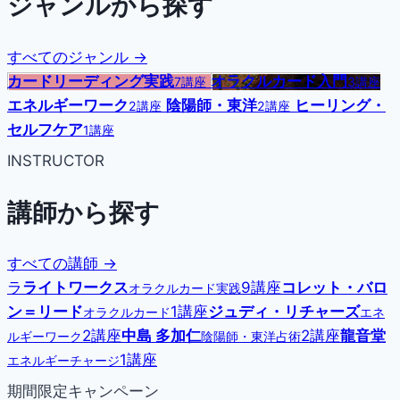
ジャンルから探す
すべてのジャンル →
カードリーディング実践
オラクルカード入門
7講座
3講座
エネルギーワーク
陰陽師・東洋
ヒーリング・
2講座
2講座
セルフケア
1講座
INSTRUCTOR
講師から探す
すべての講師 →
ラ
ライトワークス
9講座
コレット・バロ
オラクルカード実践
ン＝リード
1講座
ジュディ・リチャーズ
オラクルカード
エネ
2講座
中島 多加仁
2講座
龍音堂
ルギーワーク
陰陽師・東洋占術
1講座
エネルギーチャージ
期間限定キャンペーン