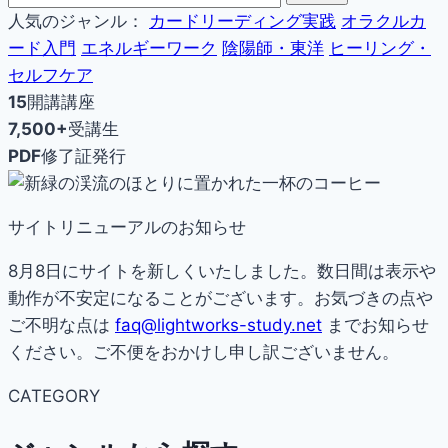
人気のジャンル：
カードリーディング実践
オラクルカ
ード入門
エネルギーワーク
陰陽師・東洋
ヒーリング・
セルフケア
15
開講講座
7,500+
受講生
PDF
修了証発行
サイトリニューアルのお知らせ
8月8日にサイトを新しくいたしました。数日間は表示や
動作が不安定になることがございます。お気づきの点や
ご不明な点は
faq@lightworks-study.net
までお知らせ
ください。ご不便をおかけし申し訳ございません。
CATEGORY