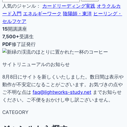
人気のジャンル：
カードリーディング実践
オラクルカ
ード入門
エネルギーワーク
陰陽師・東洋
ヒーリング・
セルフケア
15
開講講座
7,500+
受講生
PDF
修了証発行
サイトリニューアルのお知らせ
8月8日にサイトを新しくいたしました。数日間は表示や
動作が不安定になることがございます。お気づきの点や
ご不明な点は
faq@lightworks-study.net
までお知らせ
ください。ご不便をおかけし申し訳ございません。
CATEGORY