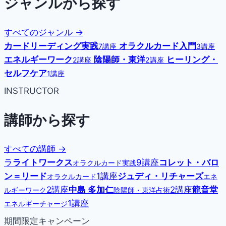
ジャンルから探す
すべてのジャンル →
カードリーディング実践
オラクルカード入門
7講座
3講座
エネルギーワーク
陰陽師・東洋
ヒーリング・
2講座
2講座
セルフケア
1講座
INSTRUCTOR
講師から探す
すべての講師 →
ラ
ライトワークス
9講座
コレット・バロ
オラクルカード実践
ン＝リード
1講座
ジュディ・リチャーズ
オラクルカード
エネ
2講座
中島 多加仁
2講座
龍音堂
ルギーワーク
陰陽師・東洋占術
1講座
エネルギーチャージ
期間限定キャンペーン