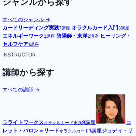
ジャンルから探す
すべてのジャンル →
カードリーディング実践
オラクルカード入門
7講座
3講座
エネルギーワーク
陰陽師・東洋
ヒーリング・
2講座
2講座
セルフケア
1講座
INSTRUCTOR
講師から探す
すべての講師 →
ラ
ライトワークス
9講座
コ
オラクルカード実践
レット・バロン＝リード
1講座
ジュディ・リ
オラクルカード