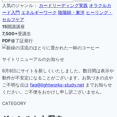
人気のジャンル：
カードリーディング実践
オラクルカ
ード入門
エネルギーワーク
陰陽師・東洋
ヒーリング・
セルフケア
15
開講講座
7,500+
受講生
PDF
修了証発行
サイトリニューアルのお知らせ
8月8日にサイトを新しくいたしました。数日間は表示や
動作が不安定になることがございます。お気づきの点や
ご不明な点は
faq@lightworks-study.net
までお知らせ
ください。ご不便をおかけし申し訳ございません。
CATEGORY