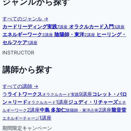
ジャンルから探す
すべてのジャンル →
カードリーディング実践
オラクルカード入門
7講座
3講座
エネルギーワーク
陰陽師・東洋
ヒーリング・
2講座
2講座
セルフケア
1講座
INSTRUCTOR
講師から探す
すべての講師 →
ラ
ライトワークス
9講座
コレット・バロ
オラクルカード実践
ン＝リード
1講座
ジュディ・リチャーズ
オラクルカード
エネ
2講座
中島 多加仁
2講座
龍音堂
ルギーワーク
陰陽師・東洋占術
1講座
エネルギーチャージ
期間限定キャンペーン