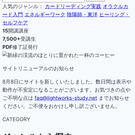
人気のジャンル：
カードリーディング実践
オラクルカ
ード入門
エネルギーワーク
陰陽師・東洋
ヒーリング・
セルフケア
15
開講講座
7,500+
受講生
PDF
修了証発行
サイトリニューアルのお知らせ
8月8日にサイトを新しくいたしました。数日間は表示や
動作が不安定になることがございます。お気づきの点や
ご不明な点は
faq@lightworks-study.net
までお知らせ
ください。ご不便をおかけし申し訳ございません。
CATEGORY