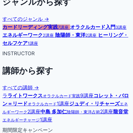
ジャンルから探す
すべてのジャンル →
カードリーディング実践
オラクルカード入門
7講座
3講座
エネルギーワーク
陰陽師・東洋
ヒーリング・
2講座
2講座
セルフケア
1講座
INSTRUCTOR
講師から探す
すべての講師 →
ラ
ライトワークス
9講座
コレット・バロ
オラクルカード実践
ン＝リード
1講座
ジュディ・リチャーズ
オラクルカード
エネ
2講座
中島 多加仁
2講座
龍音堂
ルギーワーク
陰陽師・東洋占術
1講座
エネルギーチャージ
期間限定キャンペーン