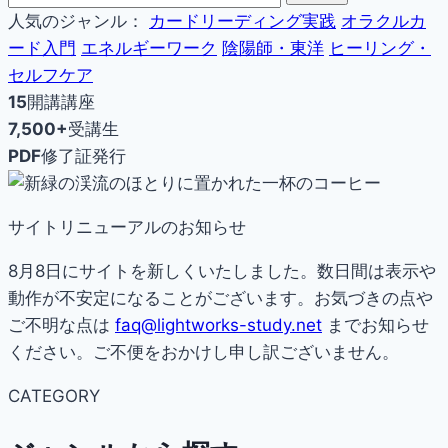
人気のジャンル：
カードリーディング実践
オラクルカ
ード入門
エネルギーワーク
陰陽師・東洋
ヒーリング・
セルフケア
15
開講講座
7,500+
受講生
PDF
修了証発行
サイトリニューアルのお知らせ
8月8日にサイトを新しくいたしました。数日間は表示や
動作が不安定になることがございます。お気づきの点や
ご不明な点は
faq@lightworks-study.net
までお知らせ
ください。ご不便をおかけし申し訳ございません。
CATEGORY