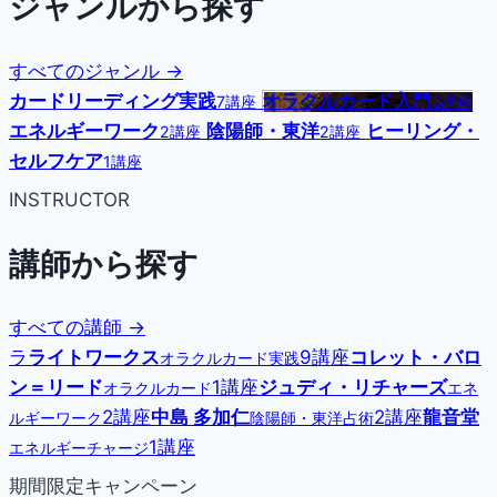
ジャンルから探す
すべてのジャンル →
カードリーディング実践
オラクルカード入門
7講座
3講座
エネルギーワーク
陰陽師・東洋
ヒーリング・
2講座
2講座
セルフケア
1講座
INSTRUCTOR
講師から探す
すべての講師 →
ラ
ライトワークス
9講座
コレット・バロ
オラクルカード実践
ン＝リード
1講座
ジュディ・リチャーズ
オラクルカード
エネ
2講座
中島 多加仁
2講座
龍音堂
ルギーワーク
陰陽師・東洋占術
1講座
エネルギーチャージ
期間限定キャンペーン