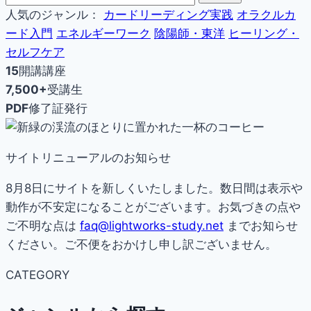
人気のジャンル：
カードリーディング実践
オラクルカ
ード入門
エネルギーワーク
陰陽師・東洋
ヒーリング・
セルフケア
15
開講講座
7,500+
受講生
PDF
修了証発行
サイトリニューアルのお知らせ
8月8日にサイトを新しくいたしました。数日間は表示や
動作が不安定になることがございます。お気づきの点や
ご不明な点は
faq@lightworks-study.net
までお知らせ
ください。ご不便をおかけし申し訳ございません。
CATEGORY