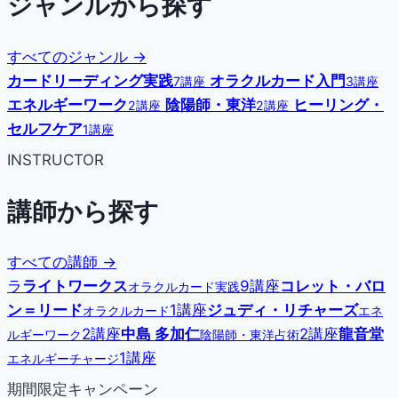
ジャンルから探す
すべてのジャンル →
カードリーディング実践
オラクルカード入門
7講座
3講座
エネルギーワーク
陰陽師・東洋
ヒーリング・
2講座
2講座
セルフケア
1講座
INSTRUCTOR
講師から探す
すべての講師 →
ラ
ライトワークス
9講座
コレット・バロ
オラクルカード実践
ン＝リード
1講座
ジュディ・リチャーズ
オラクルカード
エネ
2講座
中島 多加仁
2講座
龍音堂
ルギーワーク
陰陽師・東洋占術
1講座
エネルギーチャージ
期間限定キャンペーン