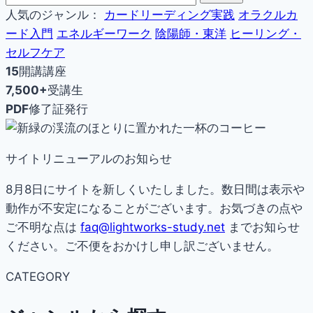
人気のジャンル：
カードリーディング実践
オラクルカ
ード入門
エネルギーワーク
陰陽師・東洋
ヒーリング・
セルフケア
15
開講講座
7,500+
受講生
PDF
修了証発行
サイトリニューアルのお知らせ
8月8日にサイトを新しくいたしました。数日間は表示や
動作が不安定になることがございます。お気づきの点や
ご不明な点は
faq@lightworks-study.net
までお知らせ
ください。ご不便をおかけし申し訳ございません。
CATEGORY