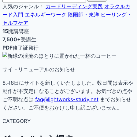
人気のジャンル：
カードリーディング実践
オラクルカ
ード入門
エネルギーワーク
陰陽師・東洋
ヒーリング・
セルフケア
15
開講講座
7,500+
受講生
PDF
修了証発行
サイトリニューアルのお知らせ
8月8日にサイトを新しくいたしました。数日間は表示や
動作が不安定になることがございます。お気づきの点や
ご不明な点は
faq@lightworks-study.net
までお知らせ
ください。ご不便をおかけし申し訳ございません。
CATEGORY