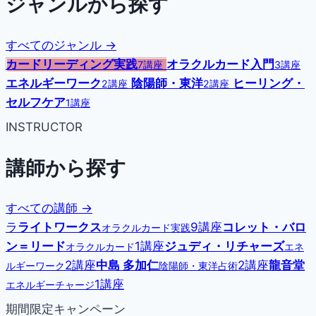
ジャンルから探す
すべてのジャンル →
カードリーディング実践
オラクルカード入門
7講座
3講座
エネルギーワーク
陰陽師・東洋
ヒーリング・
2講座
2講座
セルフケア
1講座
INSTRUCTOR
講師から探す
すべての講師 →
ラ
ライトワークス
9講座
コレット・バロ
オラクルカード実践
ン＝リード
1講座
ジュディ・リチャーズ
オラクルカード
エネ
2講座
中島 多加仁
2講座
龍音堂
ルギーワーク
陰陽師・東洋占術
1講座
エネルギーチャージ
期間限定キャンペーン