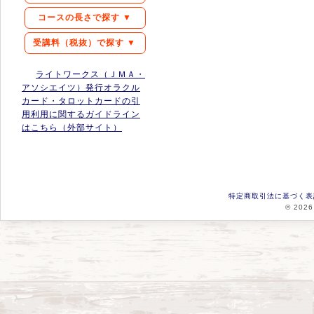
コースの長さで探す ▼
受講料（税抜）で探す ▼
ライトワークス（ＪＭＡ・
アソシエイツ）発行オラクル
カード・タロットカードの引
用利用に関するガイドライン
はこちら（外部サイト）
特定商取引法に基づく表
© 2026