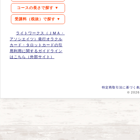
コースの長さで探す ▼
受講料（税抜）で探す ▼
ライトワークス（ＪＭＡ・
アソシエイツ）発行オラクル
カード・タロットカードの引
用利用に関するガイドライン
はこちら（外部サイト）
特定商取引法に基づく表
© 2026