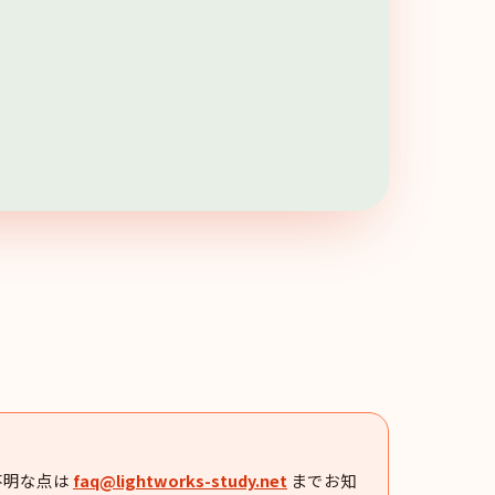
不明な点は
faq@lightworks-study.net
までお知