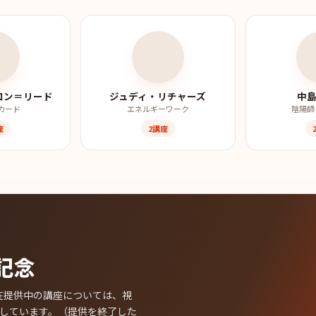
ロン＝リード
ジュディ・リチャーズ
中島
カード
エネルギーワーク
陰陽師
座
2講座
記念
た。現在提供中の講座については、視
しています。（提供を終了した