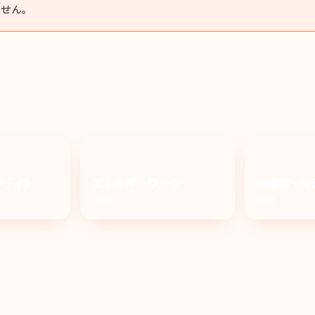
ません。
ド入門
エネルギーワーク
陰陽師・東
2講座
2講座