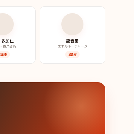
 多加仁
龍音堂
・東洋占術
エネルギーチャージ
2講座
1講座