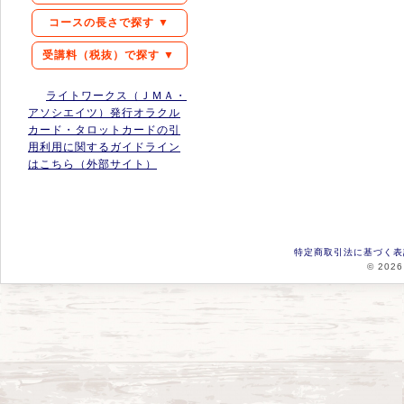
コースの長さで探す ▼
受講料（税抜）で探す ▼
ライトワークス（ＪＭＡ・
アソシエイツ）発行オラクル
カード・タロットカードの引
用利用に関するガイドライン
はこちら（外部サイト）
特定商取引法に基づく表
© 2026