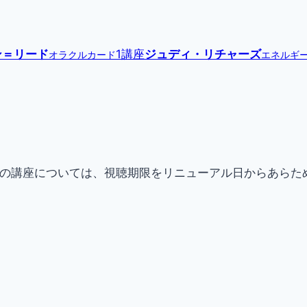
ン＝リード
1講座
ジュディ・リチャーズ
オラクルカード
エネルギ
現在提供中の講座については、視聴期限をリニューアル日からあ