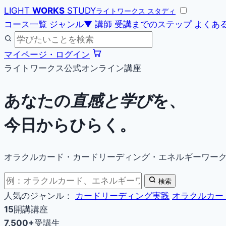
LIGHT
WORKS
STUDY
ライトワークス スタディ
コース一覧
ジャンル
▼
講師
受講までのステップ
よくあ
マイページ・ログイン
ライトワークス公式オンライン講座
あなたの
直感と学び
を、
今日からひらく。
オラクルカード・カードリーディング・エネルギーワー
検索
人気のジャンル：
カードリーディング実践
オラクルカー
15
開講講座
7,500+
受講生