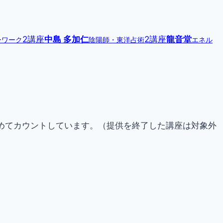
2講座
中島 多加仁
2講座
龍音堂
ーワーク
陰陽師・東洋占術
エネル
らためてカウントしています。（提供を終了した講座は対象外