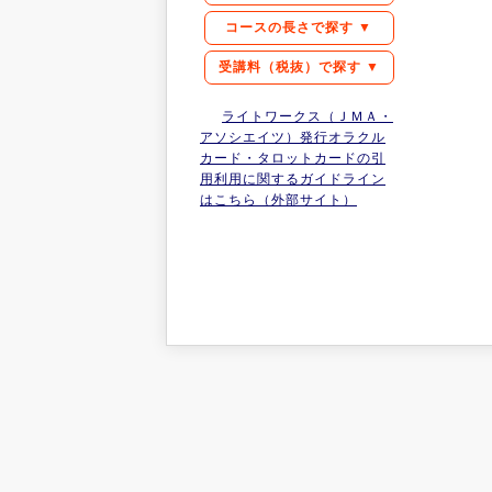
コースの長さで探す ▼
受講料（税抜）で探す ▼
ライトワークス（ＪＭＡ・
アソシエイツ）発行オラクル
カード・タロットカードの引
用利用に関するガイドライン
はこちら（外部サイト）