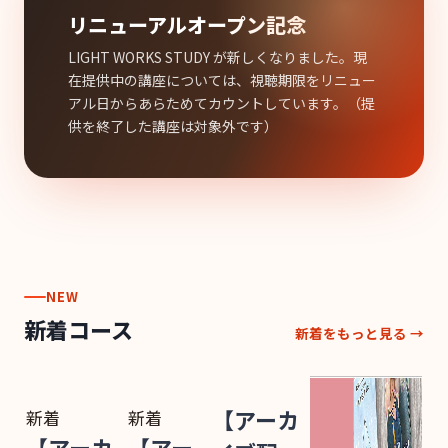
リニューアルオープン記念
LIGHT WORKS STUDY が新しくなりました。現
在提供中の講座については、視聴期限をリニュー
アル日からあらためてカウントしています。（提
供を終了した講座は対象外です）
NEW
新着コース
新着をもっと見る →
新着
新着
【アーカ