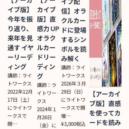
【アーカ
【アー
イブ配
イブ版】
カイブ
信】オラ
今年を振
版】直
クルカー
り返り、
感力 UP
ドに登場
来年を見
オラク
するシン
通す イヤ
ルカー
ボルを読
ーリーデ
ドリー
み解く
ィング
ディン
講師：ライ
講師：ライ
トワークス
グ
トワークス
2026年３月
講師：ラ
2022年12月
29日（日）
イトワー
【アーカイ
17日（土）
にライトワ
クス
ブ版】直感
にライトワ
ークスで開
2024年１
を使ってカ
ークスで
催…
月26日
ードを読み
開…
¥3,000
税込
（金）に