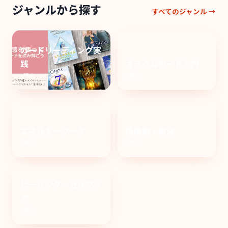
ジャンルから探す
すべてのジャンル →
カードリーディング実
践
オラクルカード入門
7講座
3講座
エネルギーワーク
陰陽師・東洋
2講座
2講座
ヒーリング・セルフケ
ア
1講座