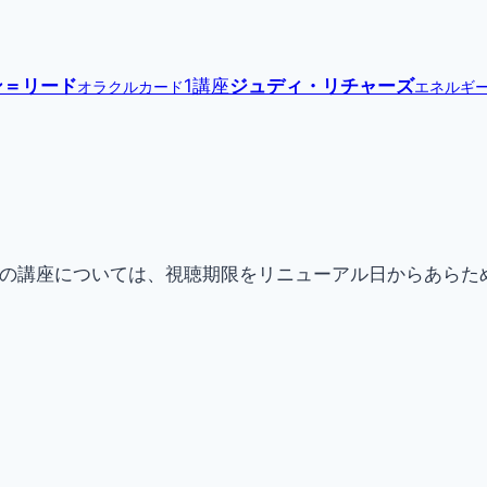
ン＝リード
1講座
ジュディ・リチャーズ
オラクルカード
エネルギ
現在提供中の講座については、視聴期限をリニューアル日からあ