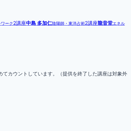
2講座
中島 多加仁
2講座
龍音堂
ーワーク
陰陽師・東洋占術
エネル
らためてカウントしています。（提供を終了した講座は対象外