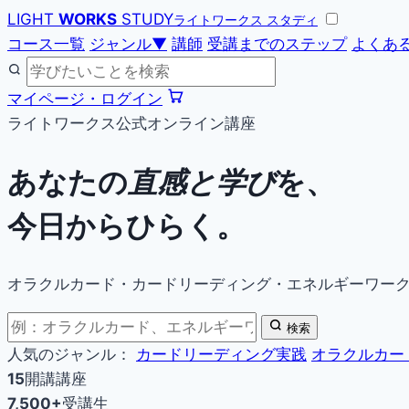
LIGHT
WORKS
STUDY
ライトワークス スタディ
コース一覧
ジャンル
▼
講師
受講までのステップ
よくあ
マイページ・ログイン
ライトワークス公式オンライン講座
あなたの
直感と学び
を、
今日からひらく。
オラクルカード・カードリーディング・エネルギーワー
検索
人気のジャンル：
カードリーディング実践
オラクルカー
15
開講講座
7,500+
受講生