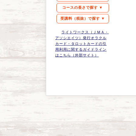
コースの長さで探す ▼
受講料（税抜）で探す ▼
ライトワークス（ＪＭＡ・
アソシエイツ）発行オラクル
カード・タロットカードの引
用利用に関するガイドライン
はこちら（外部サイト）