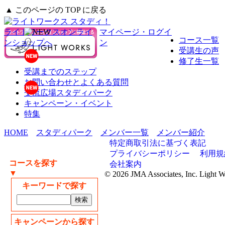
▲ このページの TOP に戻る
ライトワークスオンライ
マイページ・ログイ
コース一覧
ンショップへ
ン
受講生の声
修了生一覧
受講までのステップ
お問い合わせとよくある質問
交流広場スタディパーク
キャンペーン・イベント
特集
HOME
スタディパーク
メンバー一覧
メンバー紹介
特定商取引法に基づく表記
プライバシーポリシー
利用規
コースを探す
会社案内
▼
© 2026 JMA Associates, Inc. Light 
キーワードで探す
キャンペーンから探す