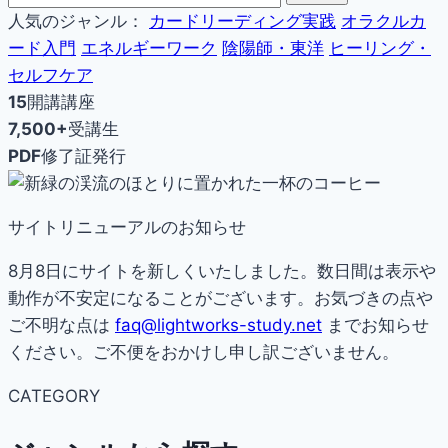
人気のジャンル：
カードリーディング実践
オラクルカ
ード入門
エネルギーワーク
陰陽師・東洋
ヒーリング・
セルフケア
15
開講講座
7,500+
受講生
PDF
修了証発行
サイトリニューアルのお知らせ
8月8日にサイトを新しくいたしました。数日間は表示や
動作が不安定になることがございます。お気づきの点や
ご不明な点は
faq@lightworks-study.net
までお知らせ
ください。ご不便をおかけし申し訳ございません。
CATEGORY