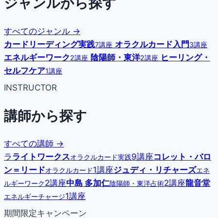
ジャンルから探す
すべてのジャンル →
カードリーディング実践
オラクルカード入門
7講座
3講座
エネルギーワーク
陰陽師・東洋
ヒーリング・
2講座
2講座
セルフケア
1講座
INSTRUCTOR
講師から探す
すべての講師 →
ラ
ライトワークス
9講座
コレット・バロ
オラクルカード実践
ン＝リード
1講座
ジュディ・リチャーズ
オラクルカード
エネ
2講座
中島 多加仁
2講座
龍音堂
ルギーワーク
陰陽師・東洋占術
1講座
エネルギーチャージ
期間限定キャンペーン