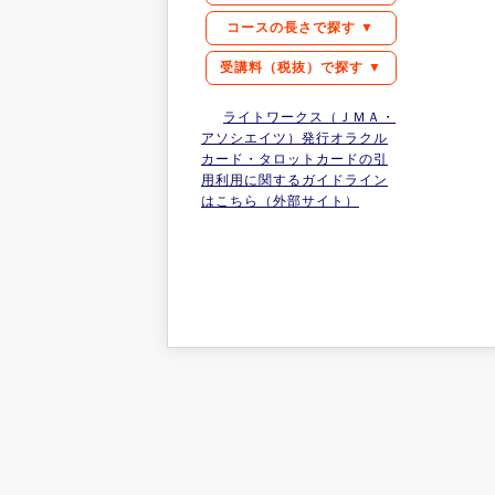
コースの長さで探す ▼
受講料（税抜）で探す ▼
ライトワークス（ＪＭＡ・
アソシエイツ）発行オラクル
カード・タロットカードの引
用利用に関するガイドライン
はこちら（外部サイト）