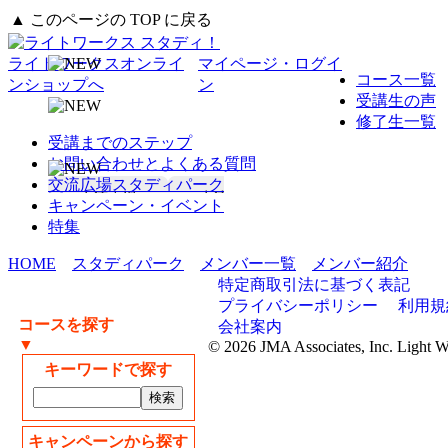
▲ このページの TOP に戻る
ライトワークスオンライ
マイページ・ログイ
コース一覧
ンショップへ
ン
受講生の声
修了生一覧
受講までのステップ
お問い合わせとよくある質問
交流広場スタディパーク
キャンペーン・イベント
特集
HOME
スタディパーク
メンバー一覧
メンバー紹介
特定商取引法に基づく表記
プライバシーポリシー
利用規
コースを探す
会社案内
▼
© 2026 JMA Associates, Inc. Light 
キーワードで探す
キャンペーンから探す