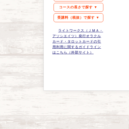
コースの長さで探す ▼
受講料（税抜）で探す ▼
ライトワークス（ＪＭＡ・
アソシエイツ）発行オラクル
カード・タロットカードの引
用利用に関するガイドライン
はこちら（外部サイト）