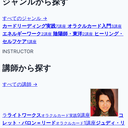
ジャンルから探す
すべてのジャンル →
カードリーディング実践
オラクルカード入門
7講座
3講座
エネルギーワーク
陰陽師・東洋
ヒーリング・
2講座
2講座
セルフケア
1講座
INSTRUCTOR
講師から探す
すべての講師 →
ラ
ライトワークス
9講座
コ
オラクルカード実践
レット・バロン＝リード
1講座
ジュディ・リ
オラクルカード