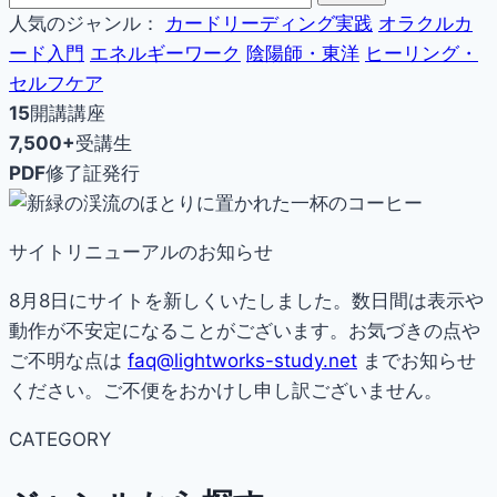
人気のジャンル：
カードリーディング実践
オラクルカ
ード入門
エネルギーワーク
陰陽師・東洋
ヒーリング・
セルフケア
15
開講講座
7,500+
受講生
PDF
修了証発行
サイトリニューアルのお知らせ
8月8日にサイトを新しくいたしました。数日間は表示や
動作が不安定になることがございます。お気づきの点や
ご不明な点は
faq@lightworks-study.net
までお知らせ
ください。ご不便をおかけし申し訳ございません。
CATEGORY